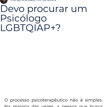
Início
Sobre Mim
Terapia Online e Presencial
Artigos
Perguntas Frequentes
Elienay Brandão
2 min de leitura
Devo procurar um
Psicólogo
LGBTQIAP+?