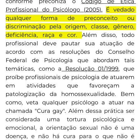
na promoção e defesa dos Direitos Humanos, 
conforme preconiza o 
Código de Ética 
Profissional do Psicólogo (2005).
É vedado 
qualquer forma de preconceito ou 
discriminação pela origem, classe, gênero, 
deficiência, raça e cor. 
Além disso, todo 
profissional deve pautar sua atuação de 
acordo com as resoluções do Conselho 
Federal de Psicologia que abordam tais 
temáticas, como a
 Resolução 01/1999
, que 
proíbe profissionais de psicologia de atuarem 
em atividades que favoreçam a 
patologização da homossexualidade. Bem 
como, veta qualquer psicólogo a atuar na 
chamada "Cura gay".
 Além dessa prática ser 
considerada uma tortura psicológica e 